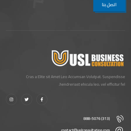
اتصل بنا
Cras a Elite sit Amet Leo Accumsan Volutpat. Suspendisse
hendreriast ehicula leo، vel efficitur fel.
(313) 888-5076
contact@uslconsultation.com