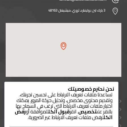
3 بارك لين بوليفارد، تروي، ميشيغان 48163
روابط مفيدة
نحن نحترم خصوصيتك
تساعدنا ملفات تعريف الارتباط على تحسين تجربتك،
اتصل بنا
وتقديم محتوى مخصص، وتحليل حركة المرور. يمكنك
اختيار ملفات تعريف الارتباط التي ترغب في السماح بها
خدماتنا
بالنقر على
تخصيص
. انقر
قبول الكل
للموافقة أو
رفض
طرق الدفع
الكل
لرفض ملفات تعريف الارتباط غير الضرورية.
دليل الخدمات