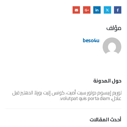
مؤلف
beso4u
حول المدونة
لوريم إيبسوم دولور سيت أميت، كونس إليت بورتا. الدهليز قبل
عادل، volutpat quis porta diam.
أحدث المقالات