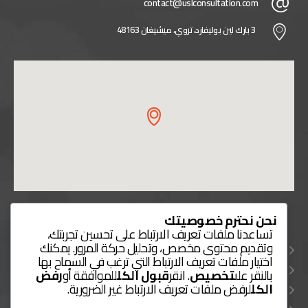
contact@uslconsultation.com
3 بارك لين بوليفارد، تروي، ميشيغان 48163
روابط مفيدة
نحن نحترم خصوصيتك
تساعدنا ملفات تعريف الارتباط على تحسين تجربتك،
اتصل بنا
وتقديم محتوى مخصص، وتحليل حركة المرور. يمكنك
اختيار ملفات تعريف الارتباط التي ترغب في السماح بها
خدماتنا
بالنقر على
تخصيص
. انقر
قبول الكل
للموافقة أو
رفض
طرق الدفع
الكل
لرفض ملفات تعريف الارتباط غير الضرورية.
دليل الخدمات