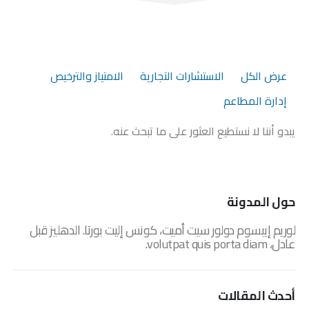
عرض الكل
الاستشارات التجارية
الامتياز والترخيص
إدارة المطاعم
يبدو أننا لا نستطيع العثور على ما تبحث عنه.
حول المدونة
لوريم إيبسوم دولور سيت أميت، كونس إليت بورتا. الدهليز قبل
عادل، volutpat quis porta diam.
أحدث المقالات